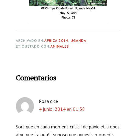
08 Chimps Kibale Forest, Uganda May14
May 29, 2014
Photos: 75
ARCHIVADO EN:
ÁFRICA 2014
,
UGANDA
ETIQUETADO CON:
ANIMALES
I
Comentarios
n
t
e
Rosa
dice
4 junio, 2014 en 01:58
r
a
Sort que en cada moment critic i de panic et trobes
c
algu que t’ajuda! I suposo que aquests moments