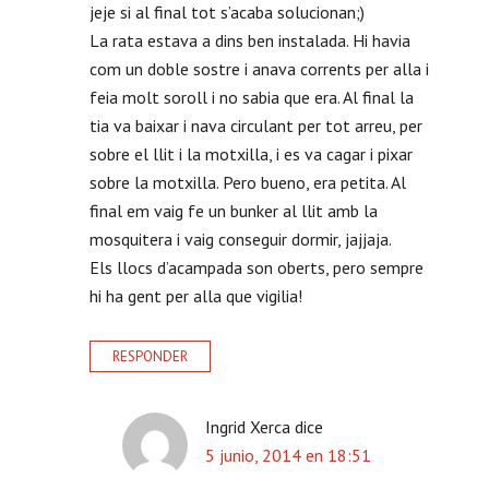
l
jeje si al final tot s’acaba solucionan;)
La rata estava a dins ben instalada. Hi havia
e
com un doble sostre i anava corrents per alla i
c
feia molt soroll i no sabia que era. Al final la
tia va baixar i nava circulant per tot arreu, per
t
sobre el llit i la motxilla, i es va cagar i pixar
o
sobre la motxilla. Pero bueno, era petita. Al
r
final em vaig fe un bunker al llit amb la
mosquitera i vaig conseguir dormir, jajjaja.
e
Els llocs d’acampada son oberts, pero sempre
s
hi ha gent per alla que vigilia!
RESPONDER
Ingrid Xerca
dice
5 junio, 2014 en 18:51