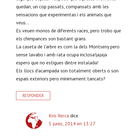
quedan, un cop passats, compansats amb les
c
sensacions que experimentas i els animals que
i
veus…
o
Es veuen monos de diferents races, pero trobo que
els chimpances son bastant grans.
n
La caseta de l’arbre es com la dels Montseny pero
e
sense lavabo i amb rata ocupa inclosa!jajaja
espero que no estigues dintre instalada!
s
Els llocs d’acampada son totalment oberts o son
c
espais exteriors pero minimament tancats?
o
n
RESPONDER
l
Kris Xerca
dice
o
5 junio, 2014 en 13:27
s