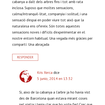
cabanya a dalt dels arbres fins i tot amb rata
inclosa. Suposo que moltes sensacions,
calma/intranquil-litat, companyia i solitud, i una
sensació d’espai en poder viure tot això que la
naturalesa ens ofereix. Són totes aquestes
sensacions noves i difícils d’experimentar en el
nostre entorn habitual. Una vegada més gràcies per
compartí. Una abraçada
RESPONDER
Kris Xerca
dice
5 junio, 2014 en 13:32
Si, aixo de la cabanya a l’arbre ja ho havia vist
des de Barcelona quan estava mirant coses
pel viatja i tenia clar que ho volia fer! Crec que