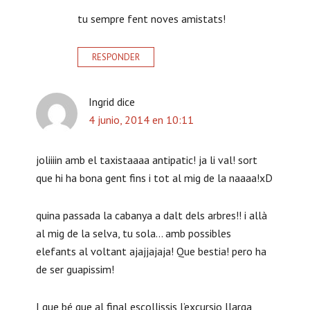
tu sempre fent noves amistats!
RESPONDER
Ingrid
dice
4 junio, 2014 en 10:11
joliiiin amb el taxistaaaa antipatic! ja li val! sort
que hi ha bona gent fins i tot al mig de la naaaa!xD
quina passada la cabanya a dalt dels arbres!! i allà
al mig de la selva, tu sola… amb possibles
elefants al voltant ajajjajaja! Que bestia! pero ha
de ser guapissim!
I que bé que al final escollissis l’excursio llarga