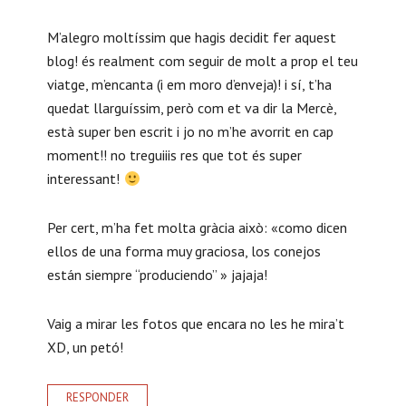
c
M’alegro moltíssim que hagis decidit fer aquest
c
blog! és realment com seguir de molt a prop el teu
i
viatge, m’encanta (i em moro d’enveja)! i sí, t’ha
o
quedat llarguíssim, però com et va dir la Mercè,
està super ben escrit i jo no m’he avorrit en cap
n
moment!! no treguiiis res que tot és super
e
interessant!
s
Per cert, m’ha fet molta gràcia això: «como dicen
c
ellos de una forma muy graciosa, los conejos
o
están siempre “produciendo” » jajaja!
n
Vaig a mirar les fotos que encara no les he mira’t
l
XD, un petó!
o
s
RESPONDER