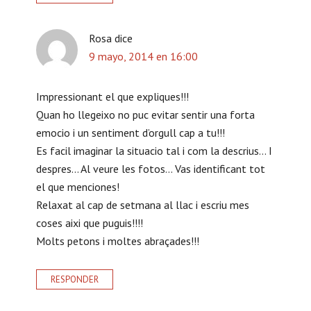
l
Rosa
dice
e
9 mayo, 2014 en 16:00
c
t
Impressionant el que expliques!!!
Quan ho llegeixo no puc evitar sentir una forta
o
emocio i un sentiment d’orgull cap a tu!!!
r
Es facil imaginar la situacio tal i com la descrius… I
e
despres… Al veure les fotos… Vas identificant tot
el que menciones!
s
Relaxat al cap de setmana al llac i escriu mes
coses aixi que puguis!!!!
Molts petons i moltes abraçades!!!
RESPONDER