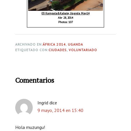
03 Kampala&Kabale, Uganda May14
Abr 28, 2014
Photos: 107
ARCHIVADO EN:
ÁFRICA 2014
,
UGANDA
ETIQUETADO CON:
CIUDADES
,
VOLUNTARIADO
I
Comentarios
n
t
e
Ingrid
dice
9 mayo, 2014 en 15:40
r
a
Hola muzungu!