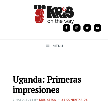
Ir
Ir
Ir
a
al
a
navegación
contenido
la
principal
principal
barra
lateral
primaria
MENU
Uganda: Primeras
impresiones
9 MAYO, 2014
BY
KRIS XERCA
28 COMENTARIOS