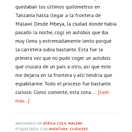
i
quedaban los últimos quilómetros en
o
a
Tanzania hasta llegar a la frontera de
e
j
Malawi. Desde Mbeya, la ciudad donde había
n
e
pasado la noche, cogí un autobús que iba
e
a
muy lleno y extremadamente lento porqué
l
b
la carretera subía bastante. Esta fue la
p
o
primera vez que no pude coger un autobús
e
r
que cruzara de un país a otro, así que éste
q
d
me dejaría en la frontera y allí tendría que
u
o
espabilarme. Todo el proceso fue bastante
e
d
curioso. Como comenté, esta zona …
[Leer
ñ
e
más...]
a
o
l
c
p
M
e
u
V
ARCHIVADO EN:
ÁFRICA 2014
,
MALAWI
r
e
ETIQUETADO CON:
AVENTURA
,
CIUDADES
I