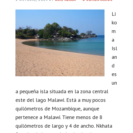
l
a
Li
b
ko
o
m
r
a
a
Isl
n
an
d
d
o
es
c
un
o
a pequeña isla situada en la zona central
n
este del lago Malawi. Está a muy pocos
B
quilómetros de Mozambique, aunque
u
pertenece a Malawi. Tiene menos de 8
t
quilómetros de largo y 4 de ancho. Nkhata
t