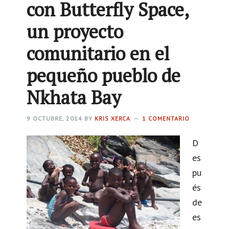
con Butterfly Space,
un proyecto
comunitario en el
pequeño pueblo de
Nkhata Bay
9 OCTUBRE, 2014
BY
KRIS XERCA
1 COMENTARIO
D
es
pu
és
de
es