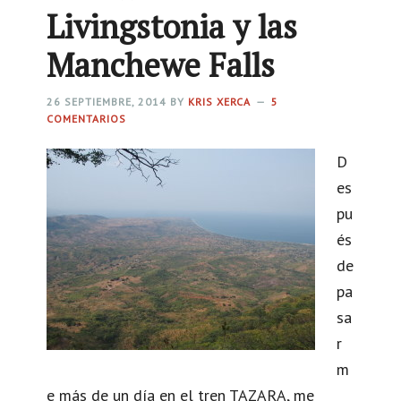
o
Livingstonia y las
a
y
l
Manchewe Falls
e
a
c
w
26 SEPTIEMBRE, 2014
BY
KRIS XERCA
5
t
COMENTARIOS
i
o
:
D
c
p
es
o
e
pu
m
c
és
u
u
de
n
l
pa
i
i
sa
t
a
r
a
r
m
r
v
e más de un día en el tren TAZARA, me
i