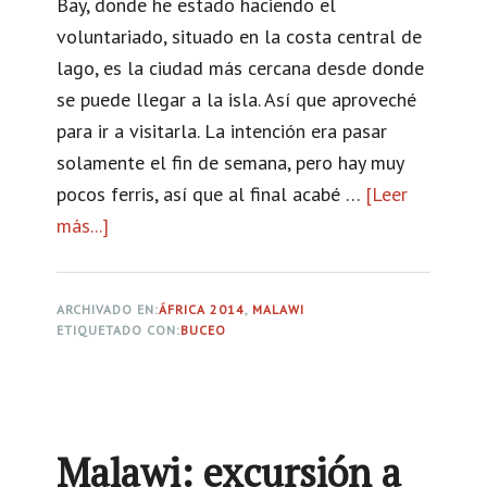
Bay, donde he estado haciendo el
e
voluntariado, situado en la costa central de
r
lago, es la ciudad más cercana desde donde
f
se puede llegar a la isla. Así que aproveché
l
para ir a visitarla. La intención era pasar
y
solamente el fin de semana, pero hay muy
S
pocos ferris, así que al final acabé …
[Leer
p
más...]
a
a
c
c
e
e
ARCHIVADO EN:
ÁFRICA 2014
,
MALAWI
r
ETIQUETADO CON:
BUCEO
,
c
u
a
n
d
p
e
Malawi: excursión a
r
M