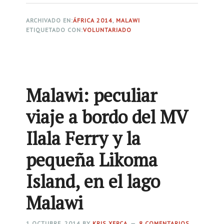
e
ARCHIVADO EN:
ÁFRICA 2014
,
MALAWI
r
ETIQUETADO CON:
VOLUNTARIADO
c
a
d
e
Malawi: peculiar
M
viaje a bordo del MV
a
l
Ilala Ferry y la
a
pequeña Likoma
w
i
Island, en el lago
:
Malawi
c
o
1 OCTUBRE, 2014
BY
KRIS XERCA
8 COMENTARIOS